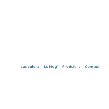
Créer ma fiche
Se Connecter
Les salons
Le Mag’
Praticiens
Contact