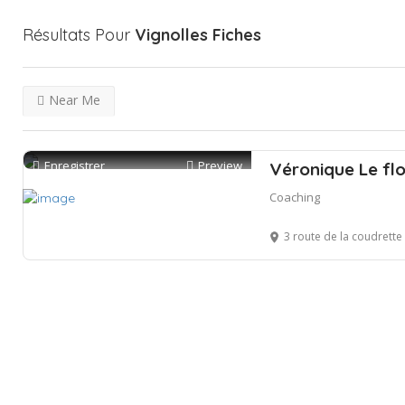
Résultats Pour
Vignolles
Fiches
Near Me
Enregistrer
Preview
Véronique Le fl
Coaching
3 route de la coudrette