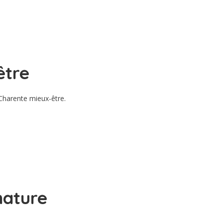
être
 Charente mieux-être.
nature