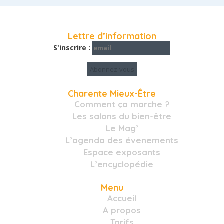
Lettre d’information
S'inscrire :
Charente Mieux-Être
Comment ça marche ?
Les salons du bien-être
Le Mag’
L’agenda des évenements
Espace exposants
L’encyclopédie
Menu
Accueil
A propos
Tarifs