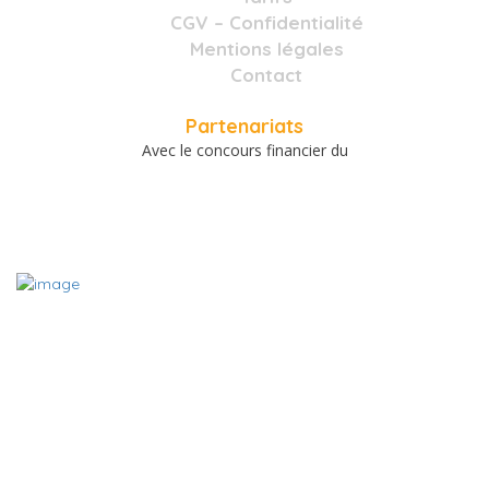
CGV – Confidentialité
Mentions légales
Contact
Partenariats
Avec le concours financier du
A PROPOS
Le site www.charentemieuxetre.fr est destiné à promouvoir,
référencer et mettre en relation les acteurs locaux du bien-être
et du mieux vivre des Charentes. Grâce aux fiches des acteurs
du bien-être en Charente, vous pouvez en quelques clic trouver
le thérapeute, l’association, le commerce ou encore la date de