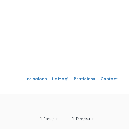
Créer ma fiche
Se Connecter
Les salons
Le Mag’
Praticiens
Contact
Partager
Enregistrer