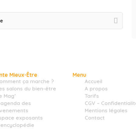
re
nte Mieux-Être
Menu
omment ça marche ?
Accueil
es salons du bien-être
A propos
e Mag’
Tarifs
’agenda des
CGV – Confidentialit
venements
Mentions légales
space exposants
Contact
’encyclopédie