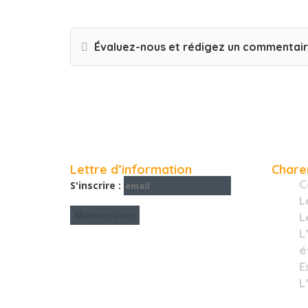
Évaluez-nous et rédigez un commentai
Lettre d’information
Chare
C
S'inscrire :
L
L
L
é
E
L