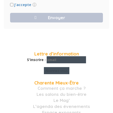
J'accepte
Lettre d’information
S'inscrire :
Charente Mieux-Être
Comment ça marche ?
Les salons du bien-être
Le Mag’
L’agenda des évenements
Espace exposants