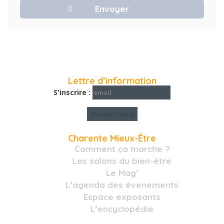
Lettre d’information
S'inscrire :
Charente Mieux-Être
Comment ça marche ?
Les salons du bien-être
Le Mag’
L’agenda des évenements
Espace exposants
L’encyclopédie