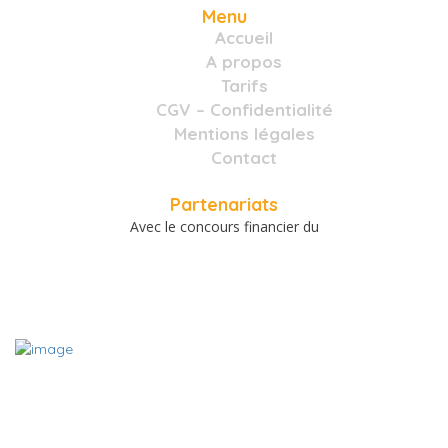
Menu
Accueil
A propos
Tarifs
CGV – Confidentialité
Mentions légales
Contact
Partenariats
Avec le concours financier du
A PROPOS
Le site www.charentemieuxetre.fr est destiné à promouvoir,
référencer et mettre en relation les acteurs locaux du bien-être