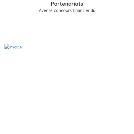
Partenariats
Avec le concours financier du
A PROPOS
Le site www.charentemieuxetre.fr est destiné à promouvoir,
référencer et mettre en relation les acteurs locaux du bien-être
et du mieux vivre des Charentes. Grâce aux fiches des acteurs
du bien-être en Charente, vous pouvez en quelques clic trouver
le thérapeute, l’association, le commerce ou encore la date de
l’événement bien-être que vous cherchez.
Contact