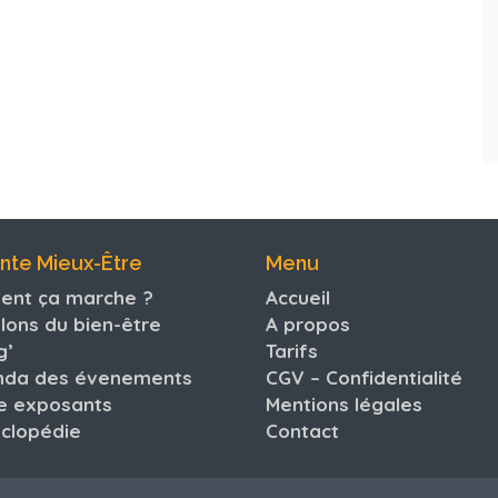
nte Mieux-Être
Menu
nt ça marche ?
Accueil
lons du bien-être
A propos
g’
Tarifs
nda des évenements
CGV – Confidentialité
e exposants
Mentions légales
yclopédie
Contact