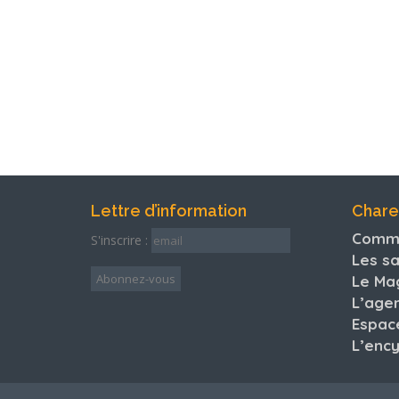
Lettre d’information
Chare
Comme
S'inscrire :
Les sa
Le Ma
L’age
Espac
L’enc