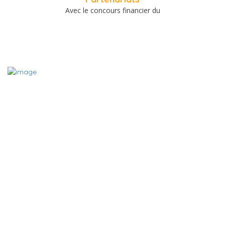
Avec le concours financier du
A PROPOS
Le site www.charentemieuxetre.fr est destiné à promouvoir,
référencer et mettre en relation les acteurs locaux du bien-être
et du mieux vivre des Charentes. Grâce aux fiches des acteurs
du bien-être en Charente, vous pouvez en quelques clic trouver
le thérapeute, l’association, le commerce ou encore la date de
l’événement bien-être que vous cherchez.
Contact