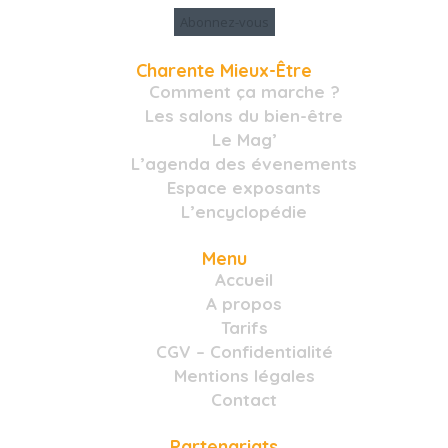
Charente Mieux-Être
Comment ça marche ?
Les salons du bien-être
Le Mag’
L’agenda des évenements
Espace exposants
L’encyclopédie
Menu
Accueil
A propos
Tarifs
CGV – Confidentialité
Mentions légales
Contact
Partenariats