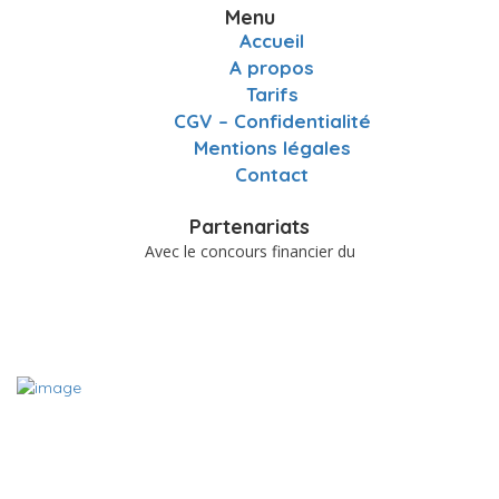
Menu
Accueil
A propos
Tarifs
CGV – Confidentialité
Mentions légales
Contact
Partenariats
Avec le concours financier du
A PROPOS
Le site www.charentemieuxetre.fr est destiné à promouvoir,
référencer et mettre en relation les acteurs locaux du bien-être