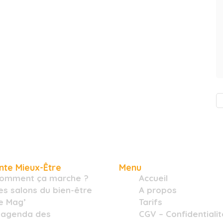
nte Mieux-Être
Menu
omment ça marche ?
Accueil
es salons du bien-être
A propos
e Mag’
Tarifs
’agenda des
CGV – Confidentialit