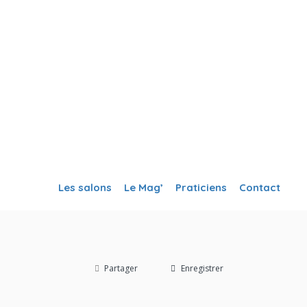
Créer ma fiche
Se Connecter
Les salons
Le Mag’
Praticiens
Contact
Partager
Enregistrer