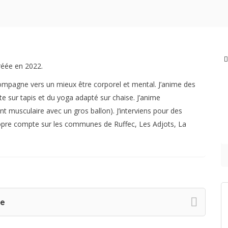
réée en 2022.
ompagne vers un mieux être corporel et mental. J’anime des
e sur tapis et du yoga adapté sur chaise. J’anime
t musculaire avec un gros ballon). J’interviens pour des
opre compte sur les communes de Ruffec, Les Adjots, La
re