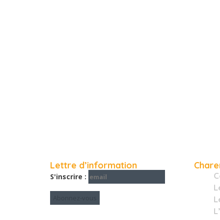
Lettre d’information
Chare
C
S'inscrire :
L
L
L