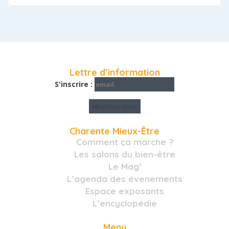
Lettre d’information
S'inscrire :
Charente Mieux-Être
Comment ça marche ?
Les salons du bien-être
Le Mag’
L’agenda des évenements
Espace exposants
L’encyclopédie
Menu