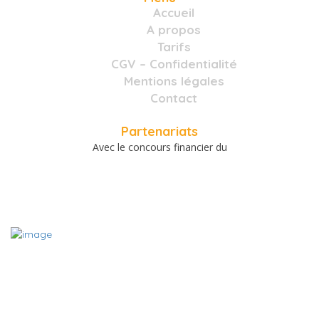
Accueil
A propos
Tarifs
CGV – Confidentialité
Mentions légales
Contact
Partenariats
Avec le concours financier du
A PROPOS
Le site www.charentemieuxetre.fr est destiné à promouvoir,
référencer et mettre en relation les acteurs locaux du bien-être