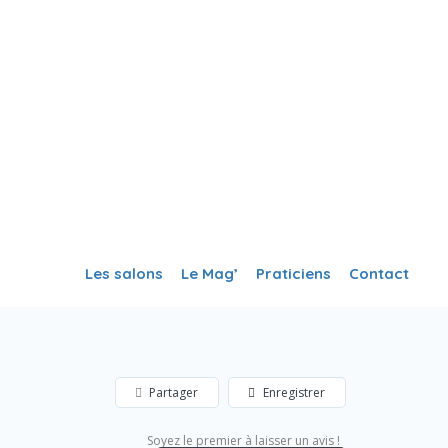
Créer ma fiche
Se Connecter
Les salons
Le Mag’
Praticiens
Contact
Partager
Enregistrer
Soyez le premier à laisser un avis !