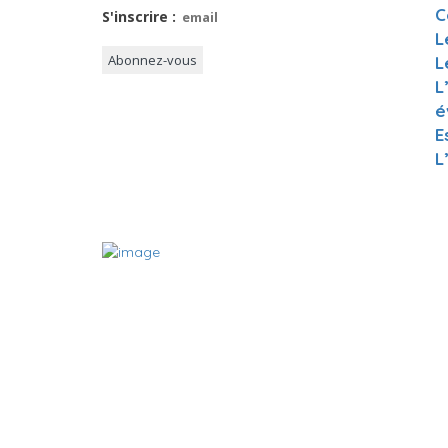
C
S'inscrire :
L
L
L
é
E
L
A PROP
Le site 
relation
fiches d
thérapeu
que vou