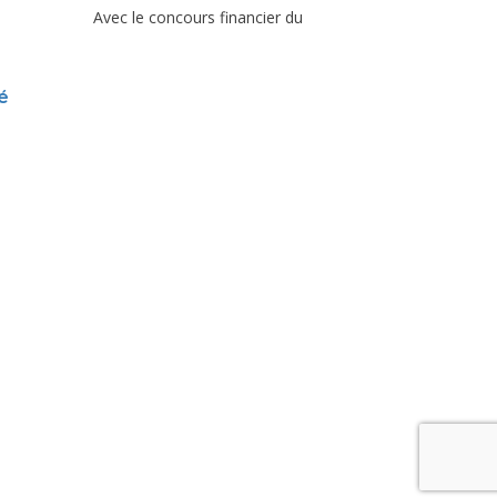
Avec le concours financier du
é
ttre en
Contact
ce aux
uver le
-être