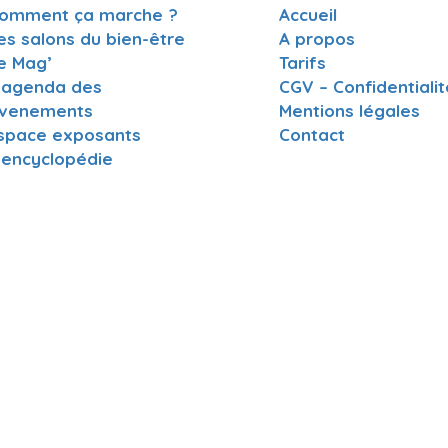
omment ça marche ?
Accueil
es salons du bien-être
A propos
e Mag’
Tarifs
’agenda des
CGV – Confidentialit
venements
Mentions légales
space exposants
Contact
’encyclopédie
OS
www.charentemieuxetre.fr est destiné à promouvoir, référencer et me
 les acteurs locaux du bien-être et du mieux vivre des Charentes. Grâ
es acteurs du bien-être en Charente, vous pouvez en quelques clic tro
te, l’association, le commerce ou encore la date de l’événement bien
s cherchez.