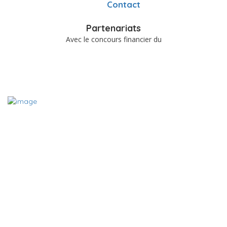
Contact
Partenariats
Avec le concours financier du
A PROPOS
Le site www.charentemieuxetre.fr est destiné à promouvoir,
référencer et mettre en relation les acteurs locaux du bien-être
et du mieux vivre des Charentes. Grâce aux fiches des acteurs
du bien-être en Charente, vous pouvez en quelques clic trouver
le thérapeute, l’association, le commerce ou encore la date de
l’événement bien-être que vous cherchez.
Contact