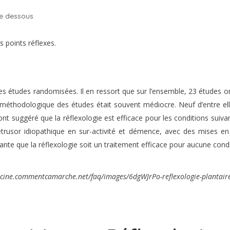
le dessous
s points réflexes.
études randomisées. Il en ressort que sur l’ensemble, 23 études ont sa
éthodologique des études était souvent médiocre. Neuf d’entre elle
t ont suggéré que la réflexologie est efficace pour les conditions sui
rusor idiopathique en sur-activité et démence, avec des mises en 
nte que la réflexologie soit un traitement efficace pour aucune condi
cine.commentcamarche.net/faq/images/6dgWJrPo-reflexologie-plantaire