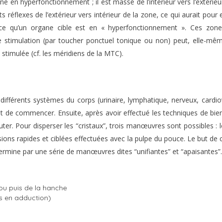
e en hyperfonctionnement ; il est massé de l’intérieur vers l’extérieur
 réflexes de l’extérieur vers intérieur de la zone, ce qui aurait pour 
 ce qu’un organe cible est en « hyperfonctionnement ». Ces zones
e stimulation (par toucher ponctuel tonique ou non) peut, elle-mê
 stimulée (cf. les méridiens de la MTC).
s différents systèmes du corps (urinaire, lymphatique, nerveux, cardi
ient de commencer. Ensuite, après avoir effectué les techniques de bi
buter. Pour disperser les “cristaux”, trois manœuvres sont possibles : 
sions rapides et ciblées effectuées avec la pulpe du pouce. Le but de 
ermine par une série de manœuvres dites “unifiantes” et “apaisantes”.
enou puis de la hanche
is en adduction)