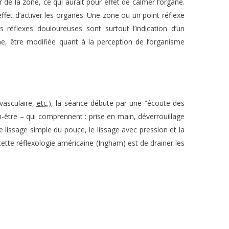
 de la zone, ce qui aurait pour effet de calmer l’organe.
effet d’activer les organes. Une zone ou un point réflexe
 réflexes douloureuses sont surtout l’indication d’un
me, être modifiée quant à la perception de l’organisme
ovasculaire,
etc.
), la séance débute par une “écoute des
en-être – qui comprennent : prise en main, déverrouillage
le lissage simple du pouce, le lissage avec pression et la
cette réflexologie américaine (Ingham) est de drainer les