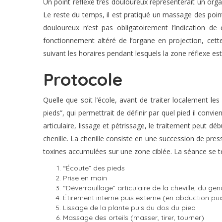
Un point réflexe très douloureux représenterait un organ
Le reste du temps, il est pratiqué un massage des points
douloureux n’est pas obligatoirement l’indication de
fonctionnement altéré de l’organe en projection, cett
suivant les horaires pendant lesquels la zone réflexe est
Protocole
Quelle que soit l’école, avant de traiter localement le
pieds”, qui permettrait de définir par quel pied il conv
articulaire, lissage et pétrissage, le traitement peut dé
chenille. La chenille consiste en une succession de pres
toxines accumulées sur une zone ciblée. La séance se t
“Écoute” des pieds
Prise en main
“Déverrouillage” articulaire de la cheville, du g
Étirement interne puis externe (en abduction pu
Lissage de la plante puis du dos du pied
Massage des orteils (masser, tirer, tourner)