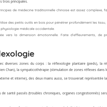
 trois principales.
rincipes de médecine traditionnelle chinoise est assez complexe, fai
tilise des petits outils en bois pour pénétrer profondément les tissu, 
a physiologie médicale occidentale.
e vers la dimension émotionnelle. Faite d’effleurements, de pre
lexologie
ec diverses zones du corps : la réflexologie plantaire (pieds), la ré
ien Chan), la sympaticothérapie (stimulation de zones réflexes dans le ne
externe et interne), des deux mains aussi, se trouverait représentée 
les de santé passés (troubles chroniques, organes congestionnés) sera