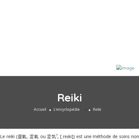
Reiki
»
Accueil
L’encyclopédie
Reiki
?
Le reiki (
靈氣, 霊氣 ou 霊気
,
[ˌreɪki]
) est une méthode de soins no