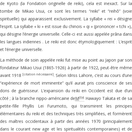
de Kyoto (la Fondation originelle de reiki), cela est inexact. Sur la
tombe de Mikao Usui, ce sont les termes “reiki” et “reihô” (voie
spirituelle) qui apparaissent exclusivement. La syllabe « rei » désigne
l’esprit. La syllabe « ki » est issue du chinois « qi » (prononcer « tchi »),
qui désigne l’énergie universelle. Celle-ci est aussi appelée prâna dans
les langues indiennes . Le reiki est donc étymologiquement : L’esprit
et l’énergie universelle.
La méthode de soin appelée reiki fut mise au point au Japon par son
fondateur Mikao Usui (1865-1926) à partir de 1922, peut-être même
[citation nécessaire]
avant 1918
. Selon Idriss Lahore, c’est au cours d’une
“expérience de mort imminente” qu’il aurait pris conscience de ses
dons de guérisseur. L’expansion du reiki en Occident est due d’un
me
côté ; à la branche nippo-américaine de
M
Hawayo Takata et de sa
petite-fille Phyllis Lei Furumoto, qui transmirent les principes
élémentaires du reiki et des techniques très simplifiées, et formèrent
des maîtres occidentaux à partir des années 1970 (principalement
dans le courant new age et les spiritualités contemporaines) et de