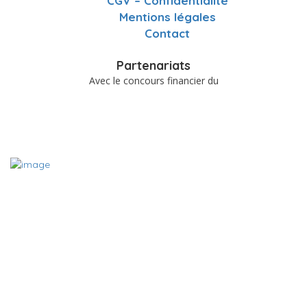
CGV – Confidentialité
Mentions légales
Contact
Partenariats
Avec le concours financier du
A PROPOS
Le site www.charentemieuxetre.fr est destiné à promouvoir,
référencer et mettre en relation les acteurs locaux du bien-être
et du mieux vivre des Charentes. Grâce aux fiches des acteurs
du bien-être en Charente, vous pouvez en quelques clic trouver
le thérapeute, l’association, le commerce ou encore la date de
l’événement bien-être que vous cherchez.