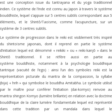
est une conception issue du tantrayana et du yoga traditionnel
indien. Ce système de l’Inde est connu au Japon à travers le système
bouddhiste, lequel s’appuie sur 5 centres subtils correspondant aux 5
éléments, et le Shintô/Taoïsme, comme l’acupuncture, sur un
système de 3 centres subtils.
Le système de progression dans le reiki est visiblement très inspiré
du shintoïsme japonais, dont il reprend en partie le système
d’initiation lequel est dénommé « reikiki » ou « reiki-kanjō » dans le
Shintô traditionnel. Il se réfère aussi en partie au
système bouddhiste, notamment à la psychologie bouddhique
tantrique (vacuité de l’ego) : ainsi l’un des symboles reiki est la
représentation picturale du mantra de la compassion, la syllabe
(bija)
« hrih »
qui symbolise le bouddha Amitabha. Le symbole utilis
par le maître pour conférer l’initiation (dai-komyo) renvoie au
mantra shingon Komyo (lumière brillante) en relation avec la doctrine
bouddhique de la claire lumière fondamentale lequel est représenté
dans cette tradition par un mandala dans lequel le