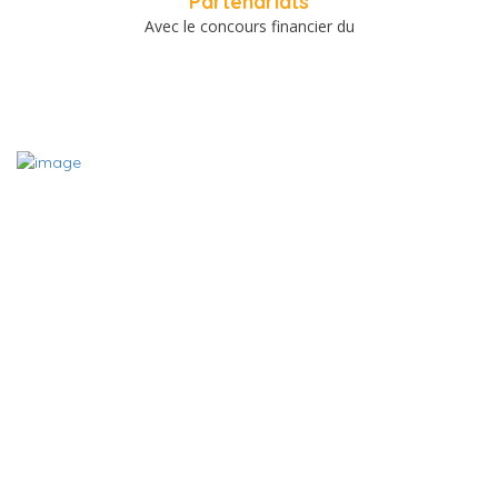
Partenariats
Avec le concours financier du
A PROPOS
Le site www.charentemieuxetre.fr est destiné à promouvoir,
référencer et mettre en relation les acteurs locaux du bien-être
et du mieux vivre des Charentes. Grâce aux fiches des acteurs
du bien-être en Charente, vous pouvez en quelques clic trouver
le thérapeute, l’association, le commerce ou encore la date de
l’événement bien-être que vous cherchez.
Contact