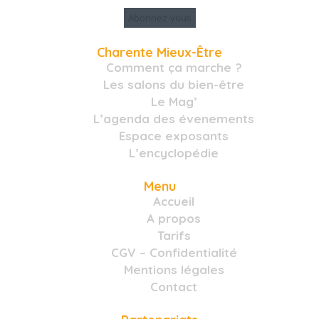
Charente Mieux-Être
Comment ça marche ?
Les salons du bien-être
Le Mag’
L’agenda des évenements
Espace exposants
L’encyclopédie
Menu
Accueil
A propos
Tarifs
CGV – Confidentialité
Mentions légales
Contact