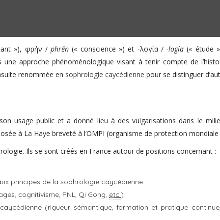
tant »),
φρήν
/
phrến
(« conscience ») et
-λογία
/
-logía
(« étude »
dans une approche phénoménologique visant à tenir compte de l’histo
 ensuite renommée en
sophrologie caycédienne
pour se distinguer d’au
on usage public et a donné lieu à des vulgarisations dans le mili
posée à La Haye breveté à l’OMPI (organisme de protection mondiale des
rologie. Ils se sont créés en France autour de positions concernant :
aux principes de la sophrologie caycédienne.
ages, cognitivisme, PNL, Qi Gong,
etc.
)
aycédienne (rigueur sémantique, formation et pratique continue,