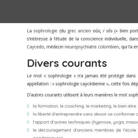
La
sophrologie
(du
grec ancien
σῶς
/
sôs
(« bien por
s’intéresse à l’étude de la conscience individuelle, 
Caycedo
, médecin
neuropsychiatre
colombien
, qui l’a
Divers courants
Le mot « sophrologie » n’a jamais été protégé dans s
appellation : « sophrologie caycédienne », cette fois dé
D’autres courants utilisent à leurs manières le mot soph
la formation, le coaching, le marketing, le bien-être
la liberté d’entreprendre sans devoir se conformer 
l’apport d’autres techniques (hypnose, yoga, mass
le découragement d’anciens membres de l’école c